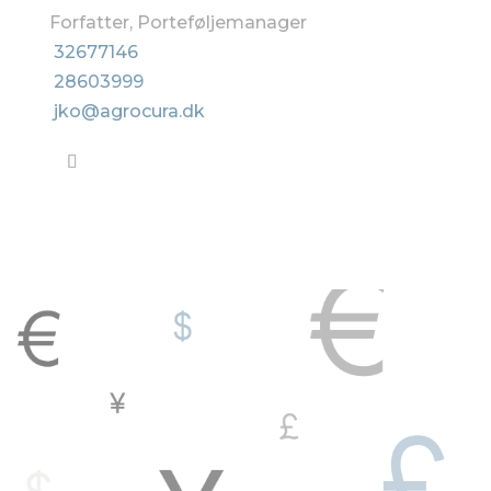
Forfatter, Porteføljemanager
32677146
28603999
jko@agrocura.dk