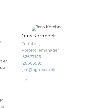
Jens Kornbeck
n
Forfatter,
Porteføljemanager
32677146
t er
28603999
ede
jko@agrocura.dk
er
 de