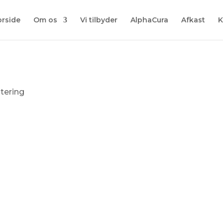
orside
Om os
Vi tilbyder
AlphaCura
Afkast
K
tering
26.5.2023:
Recession eller ej?