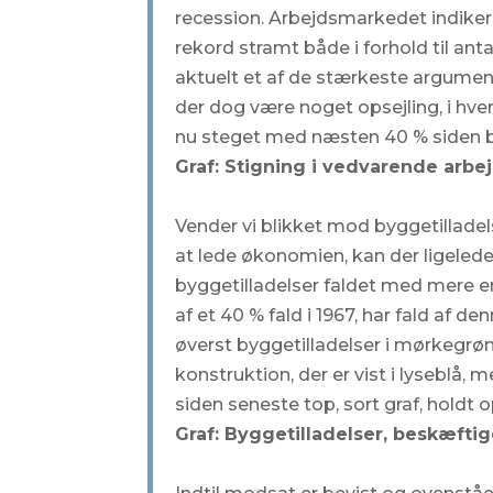
recession. Arbejdsmarkedet indikere
rekord stramt både i forhold til an
aktuelt et af de stærkeste argument
der dog være noget opsejling, i hver
nu steget med næsten 40 % siden 
Graf: Stigning i vedvarende arbe
Vender vi blikket mod byggetilladels
at lede økonomien, kan der ligeledes
byggetilladelser faldet med mere 
af et 40 % fald i 1967, har fald af d
øverst byggetilladelser i mørkegrøn,
konstruktion, der er vist i lyseblå,
siden seneste top, sort graf, holdt
Graf: Byggetilladelser, beskæfti