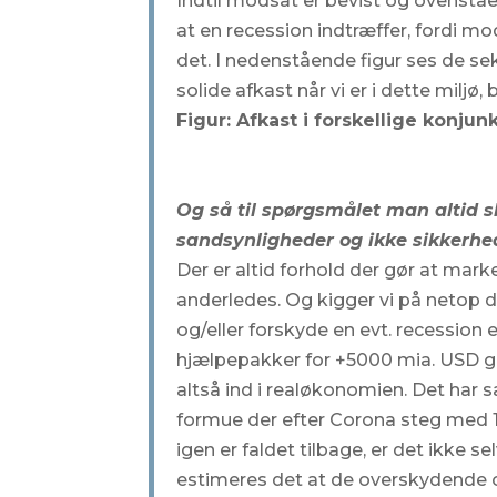
Indtil modsat er bevist og ovenståe
at en recession indtræffer, fordi mo
det. I nedenstående figur ses de se
solide afkast når vi er i dette miljø
Figur: Afkast i forskellige konjun
Og så til spørgsmålet man altid s
sandsynligheder og ikke sikkerhe
Der er altid forhold der gør at mar
anderledes. Og kigger vi på netop d
og/eller forskyde en evt. recession 
hjælpepakker for +5000 mia. USD glo
altså ind i realøkonomien. Det har 
formue der efter Corona steg med 1
igen er faldet tilbage, er det ikke 
estimeres det at de overskydende 