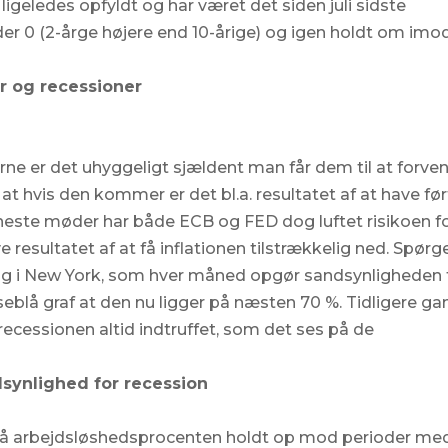
 ligeledes opfyldt og har været det siden juli sidste
er 0 (2-årge højere end 10-årige) og igen holdt om imo
er og recessioner
e er det uhyggeligt sjældent man får dem til at forve
at hvis den kommer er det bl.a. resultatet af at have før
eneste møder har både ECB og FED dog luftet risikoen f
 resultatet af at få inflationen tilstrækkelig ned. Spørg
ng i New York, som hver måned opgør sandsynligheden 
seblå graf at den nu ligger på næsten 70 %. Tidligere g
ecessionen altid indtruffet, som det ses på de
dsynlighed for recession
så arbejdsløshedsprocenten holdt op mod perioder me