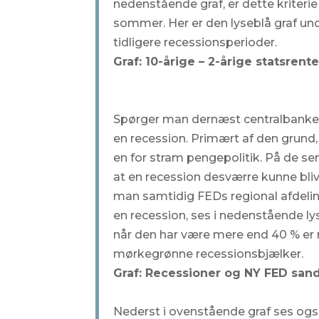
nedenstående graf, er dette kriterie
sommer. Her er den lyseblå graf und
tidligere recessionsperioder.
Graf: 10-årige – 2-årige statsrent
Spørger man dernæst centralbankern
en recession. Primært af den grund, 
en for stram pengepolitik. På de s
at en recession desværre kunne blive
man samtidig FEDs regional afdeli
en recession, ses i nedenstående ly
når den har være mere end 40 % er r
mørkegrønne recessionsbjælker.
Graf: Recessioner og NY FED san
Nederst i ovenstående graf ses og