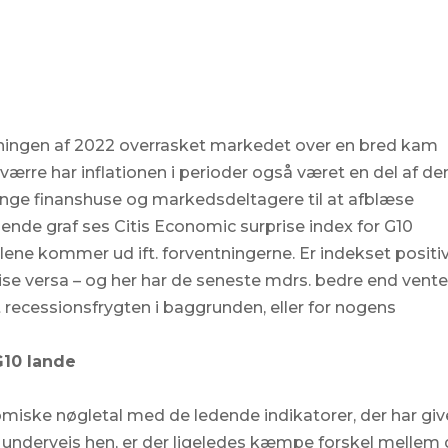
ningen af 2022 overrasket markedet over en bred kam
rre har inflationen i perioder også været en del af de
mange finanshuse og markedsdeltagere til at afblæse
ående graf ses Citis Economic surprise index for G10
ene kommer ud ift. forventningerne. Er indekset positiv
ise versa – og her har de seneste mdrs. bedre end vent
recessionsfrygten i baggrunden, eller for nogens
G10 lande
iske nøgletal med de ledende indikatorer, der har giv
undervejs hen, er der ligeledes kæmpe forskel mellem