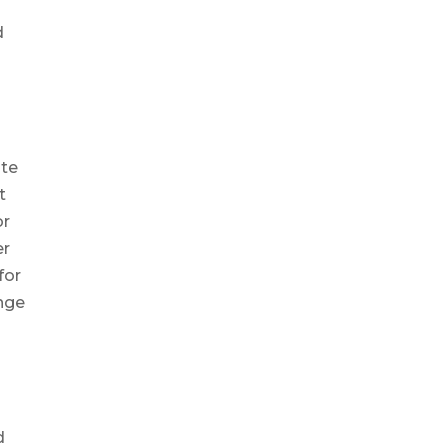
d
nte
t
or
er
for
ange
d