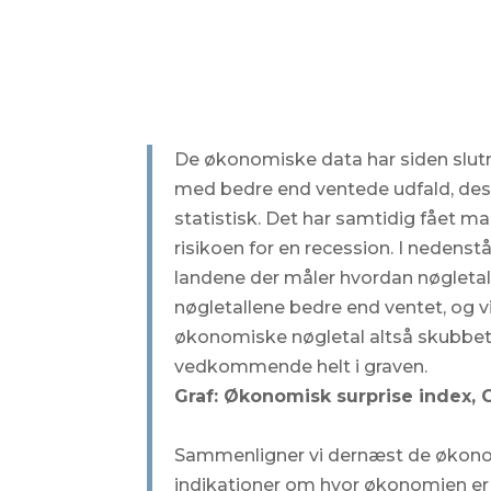
De økonomiske data har siden slut
med bedre end ventede udfald, desvæ
statistisk. Det har samtidig fået 
risikoen for en recession. I nedenst
landene der måler hvordan nøgletall
nøgletallene bedre end ventet, og v
økonomiske nøgletal altså skubbet 
vedkommende helt i graven.
Graf: Økonomisk surprise index, 
Sammenligner vi dernæst de økonom
indikationer om hvor økonomien er 