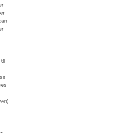
er
 er
 kan
er
til
lse
ses
own)