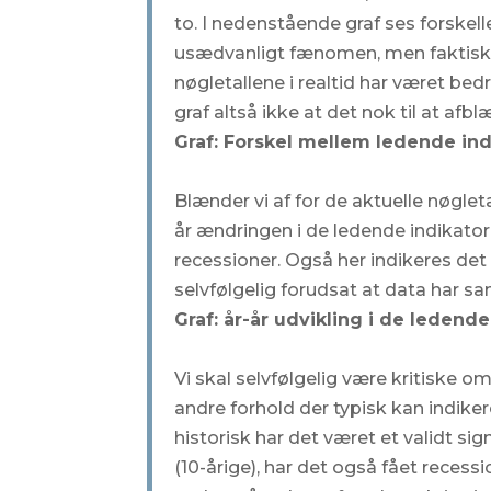
to. I nedenstående graf ses forskel
usædvanligt fænomen, men faktisk e
nøgletallene i realtid har været be
graf altså ikke at det nok til at afb
Graf: Forskel mellem ledende in
Blænder vi af for de aktuelle nøglet
år ændringen i de ledende indikator
recessioner. Også her indikeres det
selvfølgelig forudsat at data har s
Graf: år-år udvikling i de ledende
Vi skal selvfølgelig være kritiske om
andre forhold der typisk kan indik
historisk har det været et validt sig
(10-årige), har det også fået recessi