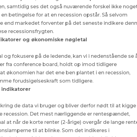
len, samtidig ses det også nuværende forskel ikke noge
n betingelse for at en recession opstår. Så selvom
dre end markedet forventer på det seneste indikere den
læse recessionsfrygten.
dikatorer og økonomiske nøgletal
al og fokusere på de ledende, kan vi i nedenstående se 
er fra conference board, holdt op imod tidligere
 at økonomien har det ene ben plantet i en recession,
amme forudsigelseskraft som tidligere.
 indikatorer
kring de data vi bruger og bliver derfor nødt til at kigge
ere recession. Det mest nærliggende er rentespændet,
nal at når de korte renter (2-årige) overgår de lange rent
onslamperne til at blinke. Som det indikeres i