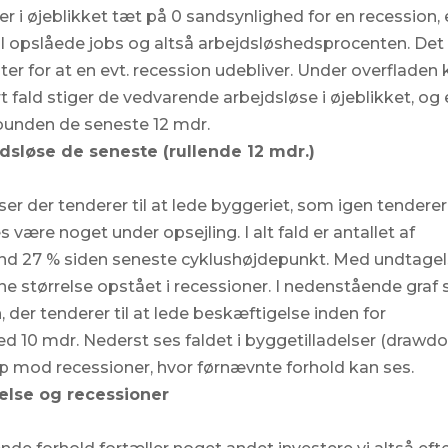
r i øjeblikket tæt på 0 sandsynlighed for en recession, 
tal opslåede jobs og altså arbejdsløshedsprocenten. Det
er for at en evt. recession udebliver. Under overfladen
t fald stiger de vedvarende arbejdsløse i øjeblikket, og 
bunden de seneste 12 mdr.
jdsløse de seneste (rullende 12 mdr.)
er der tenderer til at lede byggeriet, som igen tenderer 
 være noget under opsejling. I alt fald er antallet af
end 27 % siden seneste cyklushøjdepunkt. Med undtage
enne størrelse opstået i recessioner. I nedenstående graf 
 der tenderer til at lede beskæftigelse inden for
 med 10 mdr. Nederst ses faldet i byggetilladelser (drawd
 op mod recessioner, hvor førnævnte forhold kan ses.
gelse og recessioner