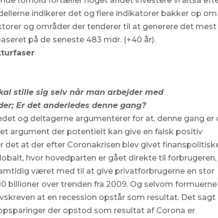
nde forhold fortæller noget andet investere vi altså eft
dellerne indikerer det og flere indikatorer bakker op om
ktorer og områder der tenderer til at generere det mest
, baseret på de seneste 483 mdr. (+40 år).
kturfaser
kal stille sig selv når man arbejder med
der; Er det anderledes denne gang?
kedet og deltagerne argumenterer for at, denne gang er 
et argument der potentielt kan give en falsk positiv
er det at der efter Coronakrisen blev givet finanspolitisk
balt, hvor hovedparten er gået direkte til forbrugeren,
samtidig været med til at give privatforbrugerne en stor
0 billioner over trenden fra 2009. Og selvom formuerne
selvskreven at en recession opstår som resultat. Det sagt
opsparinger der opstod som resultat af Corona er