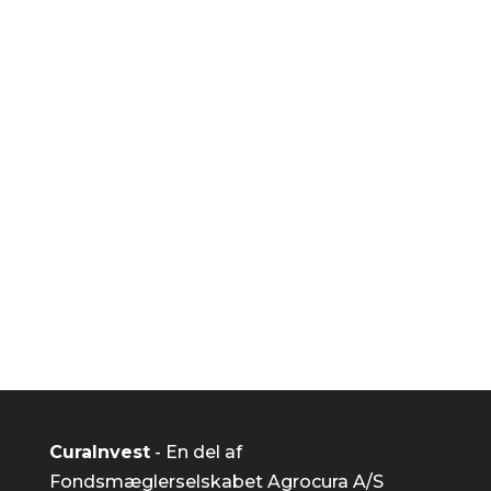
Kom i gang allerede nu
Er du klar til at starte din
investeringsrejse NU?
Kom i gang
CuraInvest
- En del af
Fondsmæglerselskabet Agrocura A/S