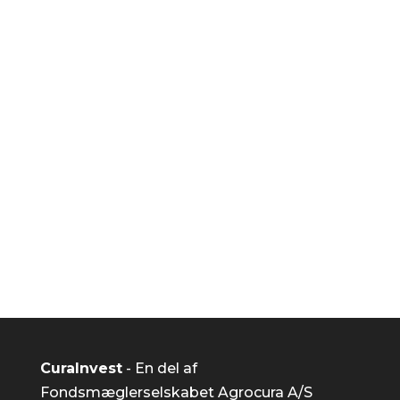
Kom i gang allerede nu
Er du klar til at starte din
investeringsrejse NU?
Kom i gang
CuraInvest
- En del af
Fondsmæglerselskabet Agrocura A/S