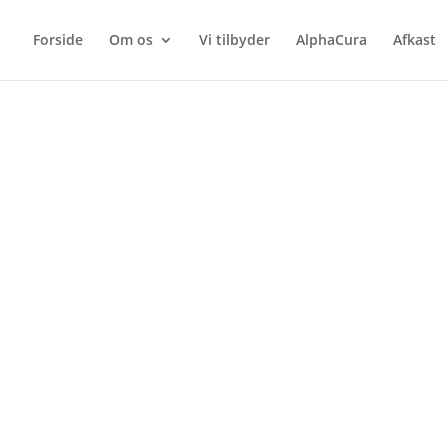
Forside
Om os
Vi tilbyder
AlphaCura
Afkast