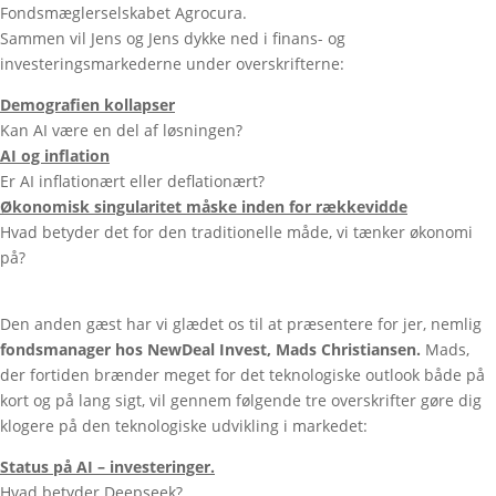
Fondsmæglerselskabet Agrocura.
Sammen vil Jens og Jens dykke ned i finans- og
investeringsmarkederne under overskrifterne:
Demografien kollapser
Kan AI være en del af løsningen?
AI og inflation
Er AI inflationært eller deflationært?
Økonomisk singularitet måske inden for rækkevidde
Hvad betyder det for den traditionelle måde, vi tænker økonomi
på?
Den anden gæst har vi glædet os til at præsentere for jer, nemlig
fondsmanager hos NewDeal Invest, Mads Christiansen.
Mads,
der fortiden brænder meget for det teknologiske outlook både på
kort og på lang sigt, vil gennem følgende tre overskrifter gøre dig
klogere på den teknologiske udvikling i markedet:
Status på AI – investeringer.
Hvad betyder Deepseek?