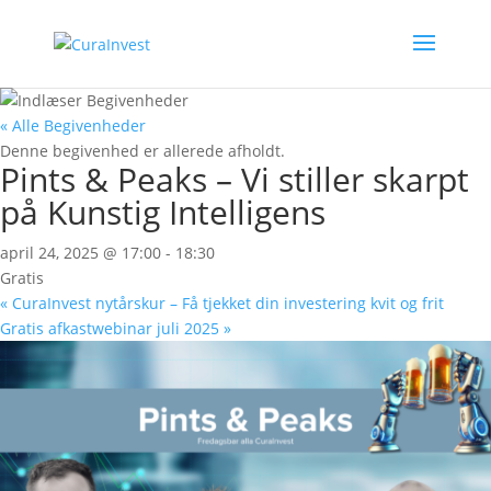
« Alle Begivenheder
Denne begivenhed er allerede afholdt.
Pints & Peaks – Vi stiller skarpt
på Kunstig Intelligens
april 24, 2025 @ 17:00
-
18:30
Gratis
«
CuraInvest nytårskur – Få tjekket din investering kvit og frit
Gratis afkastwebinar juli 2025
»