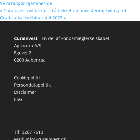
Se Arrangør hjemmeside
«
CuraInvest nytårskur – Få tjekket din investering kvit og frit
Gratis afkastwebinar juli 2025
»
CuraInvest
- En del af Fondsmæglerselskabet
Agrocura A/S
Egevej 2
6200 Aabenraa
Cookiepolitik
Persondatapolitik
Disclaimer
ESG
Tlf. 3267 7610
Mail: Info@curainvest.dk