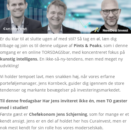
Er du klar til at slutte ugen af med stil? Så tag en øl, læn dig
tilbage og join os til denne udgave af
Pints & Peaks
, som i denne
omgang er en online TORSDAGSbar, med koncentreret fokus på
kunstig intelligens.
En ikke-så-ny-tendens, men med meget ny
udvikling!
Vi holder tempoet lavt, men snakken høj, når vores erfarne
porteføljemanager, Jens Kornbeck, guider dig igennem de store
tendenser og markante bevægelser på investeringsmarkedet.
Til denne fredagsbar Har Jens inviteret ikke én, men TO gæster
med i studiet!
Første gæst er
Cheføkonom Jens Schjerning
, som for mange er et
kendt ansigt. Jens er en del af holdet her hos CuraInvest, men er
nok mest kendt for sin rolle hos vores moderselskab,