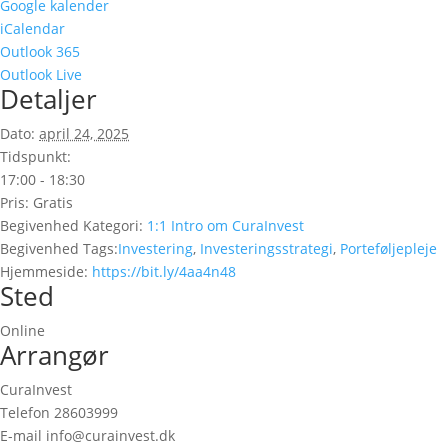
Google kalender
iCalendar
Outlook 365
Outlook Live
Detaljer
Dato:
april 24, 2025
Tidspunkt:
17:00 - 18:30
Pris:
Gratis
Begivenhed Kategori:
1:1 Intro om CuraInvest
Begivenhed Tags:
Investering
,
Investeringsstrategi
,
Porteføljepleje
Hjemmeside:
https://bit.ly/4aa4n48
Sted
Online
Arrangør
CuraInvest
Telefon
28603999
E-mail
info@curainvest.dk